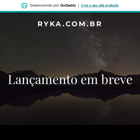
Desenvolvido por
GoDaddy
|
Crie o seu site gratuito
RYKA.COM.BR
‌‌Lançamento em breve